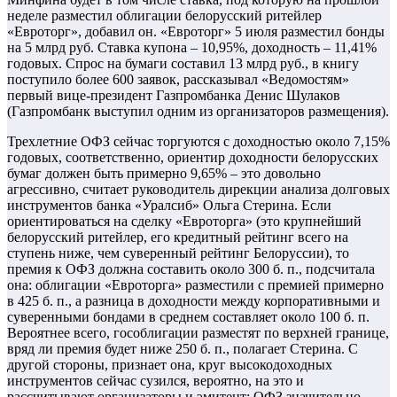
неделе разместил облигации белорусский ритейлер
«Евроторг», добавил он. «Евроторг» 5 июля разместил бонды
на 5 млрд руб. Ставка купона – 10,95%, доходность – 11,41%
годовых. Спрос на бумаги составил 13 млрд руб., в книгу
поступило более 600 заявок, рассказывал «Ведомостям»
первый вице-президент Газпромбанка Денис Шулаков
(Газпромбанк выступил одним из организаторов размещения).
Трехлетние ОФЗ сейчас торгуются с доходностью около 7,15%
годовых, соответственно, ориентир доходности белорусских
бумаг должен быть примерно 9,65% – это довольно
агрессивно, считает руководитель дирекции анализа долговых
инструментов банка «Уралсиб» Ольга Стерина. Если
ориентироваться на сделку «Евроторга» (это крупнейший
белорусский ритейлер, его кредитный рейтинг всего на
ступень ниже, чем суверенный рейтинг Белоруссии), то
премия к ОФЗ должна составить около 300 б. п., подсчитала
она: облигации «Евроторга» разместили с премией примерно
в 425 б. п., а разница в доходности между корпоративными и
суверенными бондами в среднем составляет около 100 б. п.
Вероятнее всего, гособлигации разместят по верхней границе,
вряд ли премия будет ниже 250 б. п., полагает Стерина. С
другой стороны, признает она, круг высокодоходных
инструментов сейчас сузился, вероятно, на это и
рассчитывают организаторы и эмитент: ОФЗ значительно