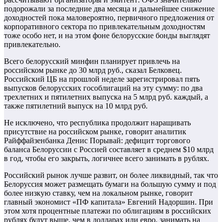
подорожали за последние два месяца и дальнейшее снижение
доходностей пока маловероятно, первичного предложения от
корпоративного сектора по привлекательным доходностям
тоже особо нет, и на этом фоне белорусские бонды выглядят
привлекательно.
Всего белорусский минфин планирует привлечь на
российском рынке до 30 млрд руб., сказал Белковец.
Российский ЦБ на прошлой неделе зарегистрировал пять
выпусков белорусских гособлигаций на эту сумму: по два
трехлетних и пятилетних выпуска на 5 млрд руб. каждый, а
также пятилетний выпуск на 10 млрд руб.
Не исключено, что республика продолжит наращивать
присутствие на российском рынке, говорит аналитик
Райффайзенбанка Денис Порывай: дефицит торгового
баланса Белоруссии с Россией составляет в среднем $10 млрд
в год, чтобы его закрыть, логичнее всего занимать в рублях.
Российский рынок лучше развит, он более ликвидный, так что
Белоруссия может размещать бумаги на большую сумму и под
более низкую ставку, чем на локальном рынке, говорит
главный экономист «ПФ капитала» Евгений Надоршин. При
этом хотя процентные платежи по облигациям в российских
рублях будут выше, чем в долларах или евро, занимать на