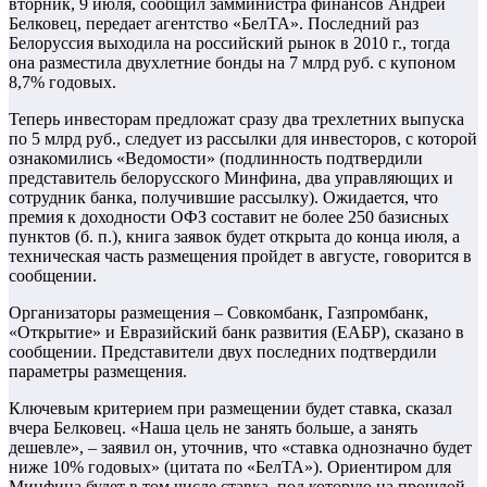
вторник, 9 июля, сообщил замминистра финансов Андрей
Белковец, передает агентство «БелТА». Последний раз
Белоруссия выходила на российский рынок в 2010 г., тогда
она разместила двухлетние бонды на 7 млрд руб. с купоном
8,7% годовых.
Теперь инвесторам предложат сразу два трехлетних выпуска
по 5 млрд руб., следует из рассылки для инвесторов, с которой
ознакомились «Ведомости» (подлинность подтвердили
представитель белорусского Минфина, два управляющих и
сотрудник банка, получившие рассылку). Ожидается, что
премия к доходности ОФЗ составит не более 250 базисных
пунктов (б. п.), книга заявок будет открыта до конца июля, а
техническая часть размещения пройдет в августе, говорится в
сообщении.
Организаторы размещения – Совкомбанк, Газпромбанк,
«Открытие» и Евразийский банк развития (ЕАБР), сказано в
сообщении. Представители двух последних подтвердили
параметры размещения.
Ключевым критерием при размещении будет ставка, сказал
вчера Белковец. «Наша цель не занять больше, а занять
дешевле», – заявил он, уточнив, что «ставка однозначно будет
ниже 10% годовых» (цитата по «БелТА»). Ориентиром для
Минфина будет в том числе ставка, под которую на прошлой