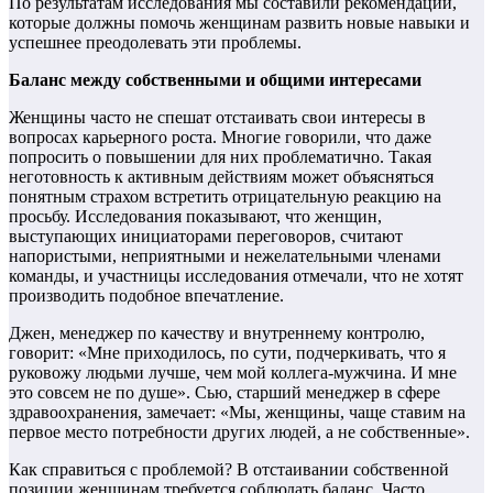
По результатам исследования мы составили рекомендации,
которые должны помочь женщинам развить новые навыки и
успешнее преодолевать эти проблемы.
Баланс между собственными и общими интересами
Женщины часто не спешат отстаивать свои интересы в
вопросах карьерного роста. Многие говорили, что даже
попросить о повышении для них проблематично. Такая
неготовность к активным действиям может объясняться
понятным страхом встретить отрицательную реакцию на
просьбу. Исследования показывают, что женщин,
выступающих инициаторами переговоров, считают
напористыми, неприятными и нежелательными членами
команды, и участницы исследования отмечали, что не хотят
производить подобное впечатление.
Джен, менеджер по качеству и внутреннему контролю,
говорит: «Мне приходилось, по сути, подчеркивать, что я
руковожу людьми лучше, чем мой коллега-мужчина. И мне
это совсем не по душе». Сью, старший менеджер в сфере
здравоохранения, замечает: «Мы, женщины, чаще ставим на
первое место потребности других людей, а не собственные».
Как справиться с проблемой? В отстаивании собственной
позиции женщинам требуется соблюдать баланс. Часто