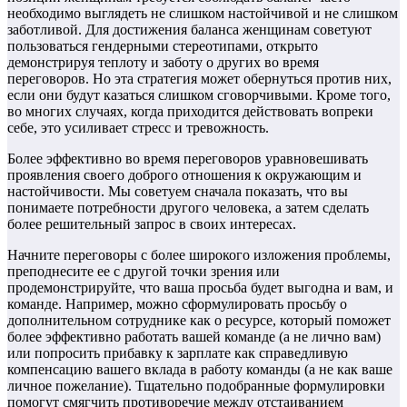
необходимо выглядеть не слишком настойчивой и не слишком
заботливой. Для достижения баланса женщинам советуют
пользоваться гендерными стереотипами, открыто
демонстрируя теплоту и заботу о других во время
переговоров. Но эта стратегия может обернуться против них,
если они будут казаться слишком сговорчивыми. Кроме того,
во многих случаях, когда приходится действовать вопреки
себе, это усиливает стресс и тревожность.
Более эффективно во время переговоров уравновешивать
проявления своего доброго отношения к окружающим и
настойчивости. Мы советуем сначала показать, что вы
понимаете потребности другого человека, а затем сделать
более решительный запрос в своих интересах.
Начните переговоры с более широкого изложения проблемы,
преподнесите ее с другой точки зрения или
продемонстрируйте, что ваша просьба будет выгодна и вам, и
команде. Например, можно сформулировать просьбу о
дополнительном сотруднике как о ресурсе, который поможет
более эффективно работать вашей команде (а не лично вам)
или попросить прибавку к зарплате как справедливую
компенсацию вашего вклада в работу команды (а не как ваше
личное пожелание). Тщательно подобранные формулировки
помогут смягчить противоречие между отстаиванием