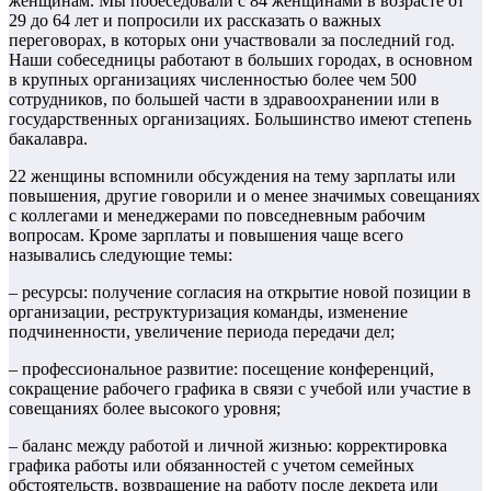
женщинам. Мы побеседовали с 84 женщинами в возрасте от
29 до 64 лет и попросили их рассказать о важных
переговорах, в которых они участвовали за последний год.
Наши собеседницы работают в больших городах, в основном
в крупных организациях численностью более чем 500
сотрудников, по большей части в здравоохранении или в
государственных организациях. Большинство имеют степень
бакалавра.
22 женщины вспомнили обсуждения на тему зарплаты или
повышения, другие говорили и о менее значимых совещаниях
с коллегами и менеджерами по повседневным рабочим
вопросам. Кроме зарплаты и повышения чаще всего
назывались следующие темы:
– ресурсы: получение согласия на открытие новой позиции в
организации, реструктуризация команды, изменение
подчиненности, увеличение периода передачи дел;
– профессиональное развитие: посещение конференций,
сокращение рабочего графика в связи с учебой или участие в
совещаниях более высокого уровня;
– баланс между работой и личной жизнью: корректировка
графика работы или обязанностей с учетом семейных
обстоятельств, возвращение на работу после декрета или