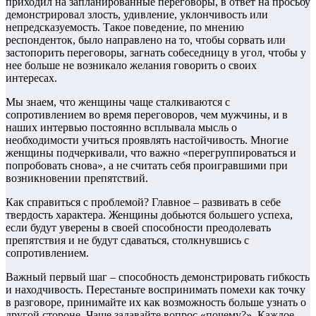
приходил на запланированные переговоры, в ответ на просьбу
демонстрировал злость, удивление, уклончивость или
непредсказуемость. Такое поведение, по мнению
респонденток, было направлено на то, чтобы сорвать или
застопорить переговоры, загнать собеседницу в угол, чтобы у
нее больше не возникало желания говорить о своих
интересах.
Мы знаем, что женщины чаще сталкиваются с
сопротивлением во время переговоров, чем мужчины, и в
наших интервью постоянно всплывала мысль о
необходимости учиться проявлять настойчивость. Многие
женщины подчеркивали, что важно «перегруппироваться и
попробовать снова», а не считать себя проигравшими при
возникновении препятствий.
Как справиться с проблемой? Главное – развивать в себе
твердость характера. Женщины добьются большего успеха,
если будут уверены в своей способности преодолевать
препятствия и не будут сдаваться, столкнувшись с
сопротивлением.
Важный первый шаг – способность демонстрировать гибкость
и находчивость. Перестаньте воспринимать помехи как точку
в разговоре, принимайте их как возможность больше узнать о
другой стороне. Чаще задавайте вопрос «почему?». Каждое