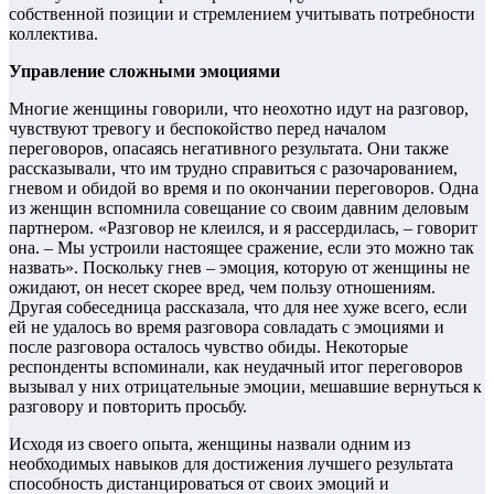
собственной позиции и стремлением учитывать потребности
коллектива.
Управление сложными эмоциями
Многие женщины говорили, что неохотно идут на разговор,
чувствуют тревогу и беспокойство перед началом
переговоров, опасаясь негативного результата. Они также
рассказывали, что им трудно справиться с разочарованием,
гневом и обидой во время и по окончании переговоров. Одна
из женщин вспомнила совещание со своим давним деловым
партнером. «Разговор не клеился, и я рассердилась, – говорит
она. – Мы устроили настоящее сражение, если это можно так
назвать». Поскольку гнев – эмоция, которую от женщины не
ожидают, он несет скорее вред, чем пользу отношениям.
Другая собеседница рассказала, что для нее хуже всего, если
ей не удалось во время разговора совладать с эмоциями и
после разговора осталось чувство обиды. Некоторые
респонденты вспоминали, как неудачный итог переговоров
вызывал у них отрицательные эмоции, мешавшие вернуться к
разговору и повторить просьбу.
Исходя из своего опыта, женщины назвали одним из
необходимых навыков для достижения лучшего результата
способность дистанцироваться от своих эмоций и