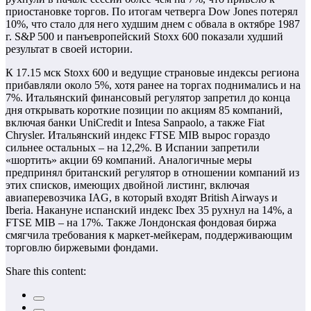
приостановке торгов. По итогам четверга Dow Jones потерял
10%, что стало для него худшим днем с обвала в октябре 1987
г. S&P 500 и панъевропейский Stoxx 600 показали худший
результат в своей истории.
К 17.15 мск Stoxx 600 и ведущие страновые индексы региона
прибавляли около 5%, хотя ранее на торгах поднимались и на
7%. Итальянский финансовый регулятор запретил до конца
дня открывать короткие позиции по акциям 85 компаний,
включая банки UniCredit и Intesa Sanpaolo, а также Fiat
Chrysler. Итальянский индекс FTSE MIB вырос гораздо
сильнее остальных – на 12,2%. В Испании запретили
«шортить» акции 69 компаний. Аналогичные меры
предпринял британский регулятор в отношении компаний из
этих списков, имеющих двойной листинг, включая
авиаперевозчика IAG, в который входят British Airways и
Iberia. Накануне испанский индекс Ibex 35 рухнул на 14%, а
FTSE MIB – на 17%. Также Лондонская фондовая биржа
смягчила требования к маркет-мейкерам, поддерживающим
торговлю биржевыми фондами.
Share this content: