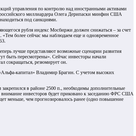
нкций управления по контролю над иностранными активами
й российского миллиардера Олега Дерипаски минфин США
 находиться под санкциями.
яющегося рубля индекс Мосбиржи должен снижаться – за счет
. «Тем более сейчас мы наблюдаем еще и одновременное
63.
теперь лучше представляют возможные сценарии развития
гут быть пересмотрены». Сейчас инвесторы начали
ал сокращаться, резюмирует он.
«Альфа-капитал» Владимир Брагин. С учетом высоких
 закрепился в районе 2500 п., необходимы дополнительные
е внимание инвесторов будет приковано к заседанию ФРС США
удет меньше, чем прогнозировалось ранее (одно повышение