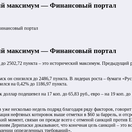
ий максимум — Финансовый портал
инансовый портал
ий максимум — Финансовый портал
до 2502,72 пункта – это исторический максимум. Предыдущий рек
ск он снизился до 2486,7 пункта. В лидерах роста – бумаги «Ру
ился на 0,42% до 1186,97 пункта.
доллар подешевел на 17 коп. до 65,83 руб., евро – на 19 коп. до
уже несколько недель подряд благодаря ряду факторов, говори
ация нефтяных котировок выше отметки в $60 за баррель, и отср
кий момент, связан он прежде всего с отменой санкций против E
аниям Дерипаски доказывают, что конечная цель санкций – это в
людении определенных требований».