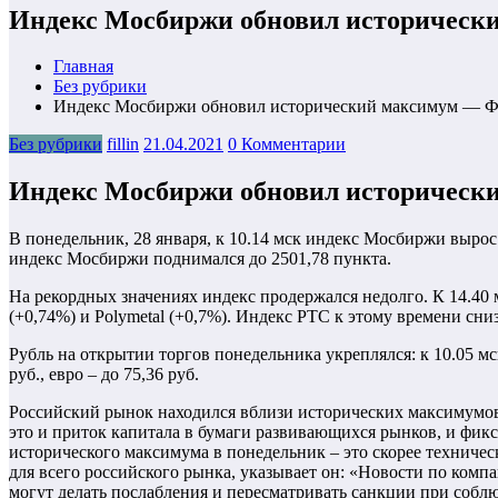
Индекс Мосбиржи обновил историческ
Главная
Без рубрики
Индекс Мосбиржи обновил исторический максимум — Ф
Без рубрики
fillin
21.04.2021
0 Комментарии
Индекс Мосбиржи обновил историческ
В понедельник, 28 января, к 10.14 мск индекс Мосбиржи вырос 
индекс Мосбиржи поднимался до 2501,78 пункта.
На рекордных значениях индекс продержался недолго. К 14.40 м
(+0,74%) и Polymetal (+0,7%). Индекс РТС к этому времени сниз
Рубль на открытии торгов понедельника укреплялся: к 10.05 мск 
руб., евро – до 75,36 руб.
Российский рынок находился вблизи исторических максимумов 
это и приток капитала в бумаги развивающихся рынков, и фикс
исторического максимума в понедельник – это скорее техничес
для всего российского рынка, указывает он: «Новости по комп
могут делать послабления и пересматривать санкции при соб