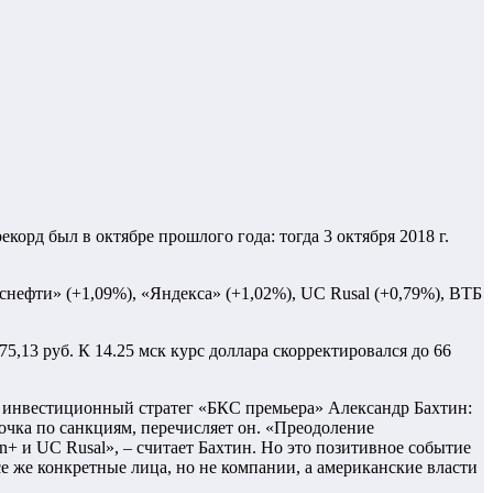
орд был в октябре прошлого года: тогда 3 октября 2018 г.
сснефти» (+1,09%), «Яндекса» (+1,02%), UC Rusal (+0,79%), ВТБ
 75,13 руб. К 14.25 мск курс доллара скорректировался до 66
т инвестиционный стратег «БКС премьера» Александр Бахтин:
очка по санкциям, перечисляет он. «Преодоление
n+ и UC Rusal», – считает Бахтин. Но это позитивное событие
се же конкретные лица, но не компании, а американские власти