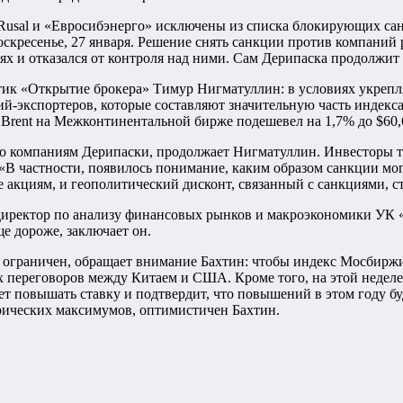
Rusal и «Евросибэнерго» исключены из списка блокирующих са
скресенье, 27 января. Решение снять санкции против компани
ях и отказался от контроля над ними. Сам Дерипаска продолжит
тик «Открытие брокера» Тимур Нигматуллин: в условиях укрепл
-экспортеров, которые составляют значительную часть индекса
ь Brent на Межконтинентальной бирже подешевел на 1,7% до $60,
 по компаниям Дерипаски, продолжает Нигматуллин. Инвесторы 
«В частности, появилось понимание, каким образом санкции мо
 акциям, и геополитический дисконт, связанный с санкциями, ст
директор по анализу финансовых рынков и макроэкономики УК 
е дороже, заключает он.
 ограничен, обращает внимание Бахтин: чтобы индекс Мосбиржи
х переговоров между Китаем и США. Кроме того, на этой недел
дет повышать ставку и подтвердит, что повышений в этом году б
рических максимумов, оптимистичен Бахтин.