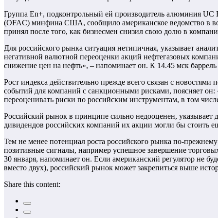
Группа En+, подконтрольный ей производитель алюминия UC 
(OFAC) минфина США, сообщило американское ведомство в во
принял после того, как бизнесмен снизил свою долю в компани
Для российского рынка ситуация нетипичная, указывает анали
негативной валютной переоценки акций нефтегазовых компаний
снижение цен на нефть», – напоминает он. К 14.45 мск баррел
Рост индекса действительно прежде всего связан с новостями
событий для компаний с санкционными рисками, поясняет он: 
переоценивать риски по российским инструментам, в том числе
Российский рынок в принципе сильно недооценен, указывает 
дивидендов российских компаний их акции могли бы стоить ещ
Тем не менее потенциал роста российского рынка по-прежнему
позитивные сигналы, например успешное завершение торговы
30 января, напоминает он. Если американский регулятор не бу
вместо двух), российский рынок может закрепиться выше исто
Share this content: