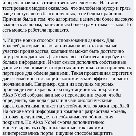
и перенаправлять в ответственные ведомства. На этапе
тестирования модели оказалось, что жалобы на мусор и грязь
чаще поступали из благополучных, а не бедных районов.
Причина была в том, что алгоритмы назначали более высокую
важность жалобам, написанным более грамотным языком. То
есть модель работала предвзято.
4. Ищите новые способы использования данных. Для
моделей, которые позволят оптимизировать отдельные
участки производства, компаниям может быть достаточно
внутренних данных. Для охвата всего бизнеса потребуется
больше информации. Имеет смысл дополнять собственные
данные сведениями из открытых источников или привлекать
партнеров для обмена данными. Такая проактивная стратегия
дает самый впечатляющий экономический эффект – и часто
неожиданный. Например, один из ведущих мировых
производителей красок и эксплуатационных покрытий –
Akzo Nobel собрала данные о перемещении судов, чтобы
определить, как вода с различными биологическими
характеристиками влияет на устойчивость окраски кораблей.
На основе этой информации компания разработала модель,
которая предупреждает о необходимости обновления
покрытия. Но Akzo Nobel смогла дополнительно
монетизировать собранные данные, так как ими
заинтересовались порты, ищущие способы защитить