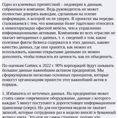
Одно из ключевых препятствий – недоверие к данным,
собранным в компании. Ведь руководитель не может
полностью доверять выводам, сделанным на основе
информации, в которой он не уверен. В проектах мы нередко
сталкиваемся с тем, что компании более тщательно относятся
к инвентаризации офисной мебели, чем к управлению
информационными активами. Компаниям во всех отраслях не
хватает метаданных о данных, т. е. сведений о том, какие
полезные факты бизнеса содержатся в этих данных, каково
качество данных, где они хранятся, как можно их
использовать, какими открытыми данными их можно
дополнить, чтобы повысить их ценность, как их объединить.
По оценкам Gartner, к 2022 г. 90% корпораций будут называть
большие данные важнейшим активом предприятия. Мы
сформулировали несколько основных принципов, которые
помогут организациям привести этот важнейший актив в
порядок.
1. Избавьтесь от неточных данных. На предприятии может
стоять самое современное оборудование, данные с которого
каждые 5 минут поступают в дорогостоящее информационное
хранилище (озеро). Но для построения модели не хватает
записей, которые сотрудники раз в неделю вносят в бумажный
журнал учета. Это еще не самое страшное, потому что