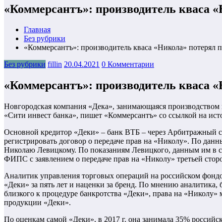
«Коммерсантъ»: производитель кваса 
Главная
Без рубрики
«Коммерсантъ»: производитель кваса «Никола» потерял 
Без рубрики
fillin
20.04.2021
0 Комментарии
«Коммерсантъ»: производитель кваса 
Новгородская компания «Дека», занимающаяся производством к
«Сити инвест банка», пишет «Коммерсантъ» со ссылкой на ист
Основной кредитор «Деки» – банк ВТБ – через Арбитражный с
регистрировать договор о передаче прав на «Николу». По данн
Николаю Левицкому. По показаниям Левицкого, данным им в суд
ФИПС с заявлением о передаче прав на «Николу» третьей сторо
Аналитик управления торговых операций на российском фондо
«Деки» за пять лет и наценки за бренд. По мнению аналитика,
близкого к процедуре банкротства «Деки», права на «Николу»
продукции «Деки».
По оценкам самой «Деки», в 2017 г. она занимала 35% российс