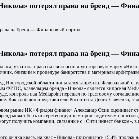
«Никола» потерял права на бренд — Фин
права на бренд — Финансовый портал
«Никола» потерял права на бренд — Фин
васа, утратила права на свою основную торговую марку «Никола
очник, близкий к процедуре банкротства и материалы арбитражн
уд Новгородской области попытался запретить Федеральной сл
ым ФИПС, владельцем бренда «Никола» является кипрская Mediap
е, контроль над Mediapoint перешел по трастовому соглашению 
не. Как сообщил представитель Роспатента Денис Савченко, заяв
вом рынке ИК «Фридом финанс» Александр Осин оценивает стои
 бренд может быть интересен крупным производителям напитков, 
 могут получить компании, связанные с «Сити инвест банком», 
кого рынка кваса, на квас «Никола» приходилось 15,4% продаж 