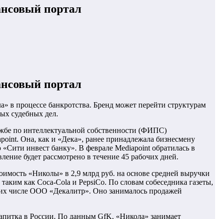
ансовый портал
ансовый портал
» в процессе банкротства. Бренд может перейти структурам
ых судебных дел.
ужбе по интеллектуальной собственности (ФИПС)
oint. Она, как и «Дека», ранее принадлежала бизнесмену
«Сити инвест банку». В феврале Mediapoint обратилась в
ление будет рассмотрено в течение 45 рабочих дней.
мость «Николы» в 2,9 млрд руб. на основе средней выручки
таким как Coca-Cola и PepsiCo. По словам собеседника газеты,
в их числе ООО «Декалитр». Оно занималось продажей
напитка в России. По данным GfK, «Никола» занимает