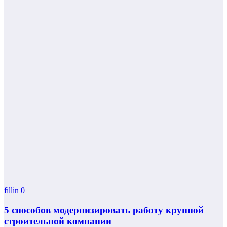
fillin
0
5 способов модернизировать работу крупной
строительной компании