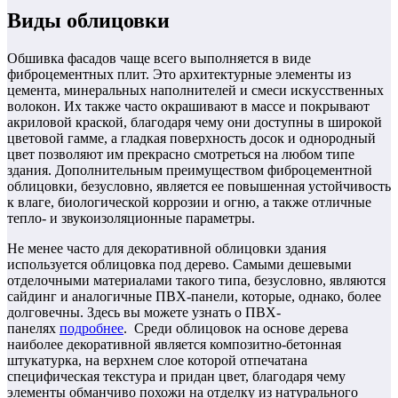
Виды облицовки
Обшивка фасадов чаще всего выполняется в виде
фиброцементных плит. Это архитектурные элементы из
цемента, минеральных наполнителей и смеси искусственных
волокон. Их также часто окрашивают в массе и покрывают
акриловой краской, благодаря чему они доступны в широкой
цветовой гамме, а гладкая поверхность досок и однородный
цвет позволяют им прекрасно смотреться на любом типе
здания. Дополнительным преимуществом фиброцементной
облицовки, безусловно, является ее повышенная устойчивость
к влаге, биологической коррозии и огню, а также отличные
тепло- и звукоизоляционные параметры.
Не менее часто для декоративной облицовки здания
используется облицовка под дерево. Самыми дешевыми
отделочными материалами такого типа, безусловно, являются
сайдинг и аналогичные ПВХ-панели, которые, однако, более
долговечны. Здесь вы можете узнать о ПВХ-
панелях
подробнее
. Среди облицовок на основе дерева
наиболее декоративной является композитно-бетонная
штукатурка, на верхнем слое которой отпечатана
специфическая текстура и придан цвет, благодаря чему
элементы обманчиво похожи на отделку из натурального