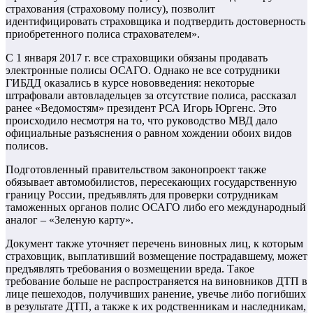
страхования (страховому полису), позволит
идентифицировать страховщика и подтвердить достоверность
приобретенного полиса страхователем».
С 1 января 2017 г. все страховщики обязаны продавать
электронные полисы ОСАГО. Однако не все сотрудники
ГИБДД оказались в курсе нововведения: некоторые
штрафовали автовладельцев за отсутствие полиса, рассказал
ранее «Ведомостям» президент РСА Игорь Юргенс. Это
происходило несмотря на то, что руководство МВД дало
официальные разъяснения о равном хождении обоих видов
полисов.
Подготовленный правительством законопроект также
обязывает автомобилистов, пересекающих государственную
границу России, предъявлять для проверки сотрудникам
таможенных органов полис ОСАГО либо его международный
аналог – «Зеленую карту».
Документ также уточняет перечень виновных лиц, к которым
страховщик, выплативший возмещение пострадавшему, может
предъявлять требования о возмещении вреда. Такое
требование больше не распространяется на виновников ДТП в
лице пешеходов, получивших ранение, увечье либо погибших
в результате ДТП, а также к их родственникам и наследникам,