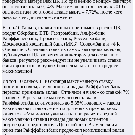
говорится в материалах ЦБ. По сравнению с концом сентября
она опустилась на 0,14%. Максимального значения в 2019 г.
она достигала во второй декаде марта – 7,72%, после чего
началось ее длительное снижение.
В топ-10 банков, ставки которых принимает в расчет ЦБ,
входят Сбербанк, ВТБ, Газпромбанк, Альфа-банк,
Райффайзенбанк, Промсвязьбанк, Россельхозбанк,
Московский кредитный банк (МКБ), Совкомбанк и «ФК
Открытие». Средняя ставка их самых выгодных вкладов,
публикуемых ЦБ, является индикатором для остальных
банков: регулятор рекомендует им не увеличивать ставки
своих депозитов в рублях более чем на 2 п. п. к средней
максимальной.
Из топ-10 банков 1–10 октября максимальную ставку
розничного вклада изменили лишь два. Райффайзенбанк
перестал принимать вклад «Отличное начало» со ставкой 7%
годовых. В результате максимальная ставка в
Райффайзенбанке опустилась до 5,35% годовых – такова
максимальная ставка депозита для новых премиальных
клиентов. «Мы можем учитывать [при расчете средней
максимальной ставки] вклады для новых клиентов», –
подтвердил представитель Центробанка. Взамен своим
клиентам Райффайзенбанк предложил комплексный вклад