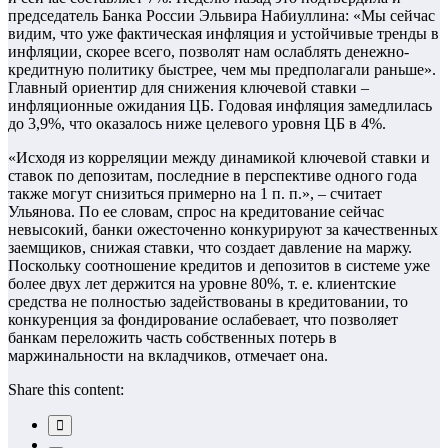
председатель Банка России Эльвира Набиуллина: «Мы сейчас
видим, что уже фактическая инфляция и устойчивые тренды в
инфляции, скорее всего, позволят нам ослаблять денежно-
кредитную политику быстрее, чем мы предполагали раньше».
Главный ориентир для снижения ключевой ставки –
инфляционные ожидания ЦБ. Годовая инфляция замедлилась
до 3,9%, что оказалось ниже целевого уровня ЦБ в 4%.
«Исходя из корреляции между динамикой ключевой ставки и
ставок по депозитам, последние в перспективе одного года
также могут снизиться примерно на 1 п. п.», – считает
Ульянова. По ее словам, спрос на кредитование сейчас
невысокий, банки ожесточенно конкурируют за качественных
заемщиков, снижая ставки, что создает давление на маржу.
Поскольку соотношение кредитов и депозитов в системе уже
более двух лет держится на уровне 80%, т. е. клиентские
средства не полностью задействованы в кредитовании, то
конкуренция за фондирование ослабевает, что позволяет
банкам переложить часть собственных потерь в
маржинальности на вкладчиков, отмечает она.
Share this content: