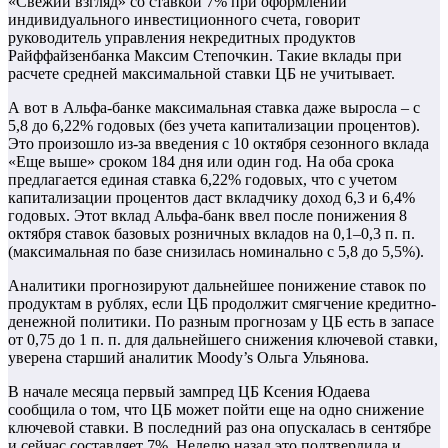
«Свежий взгляд» со ставкой 7% при оформлении
индивидуального инвестиционного счета, говорит
руководитель управления некредитных продуктов
Райффайзенбанка Максим Степочкин. Такие вклады при
расчете средней максимальной ставки ЦБ не учитывает.
А вот в Альфа-банке максимальная ставка даже выросла – с
5,8 до 6,22% годовых (без учета капитализации процентов).
Это произошло из-за введения с 10 октября сезонного вклада
«Еще выше» сроком 184 дня или один год. На оба срока
предлагается единая ставка 6,22% годовых, что с учетом
капитализации процентов даст вкладчику доход 6,3 и 6,4%
годовых. Этот вклад Альфа-банк ввел после понижения 8
октября ставок базовых розничных вкладов на 0,1–0,3 п. п.
(максимальная по базе снизилась номинально с 5,8 до 5,5%).
Аналитики прогнозируют дальнейшее понижение ставок по
продуктам в рублях, если ЦБ продолжит смягчение кредитно-
денежной политики. По разным прогнозам у ЦБ есть в запасе
от 0,75 до 1 п. п. для дальнейшего снижения ключевой ставки,
уверена старший аналитик Moody’s Ольга Ульянова.
В начале месяца первый зампред ЦБ Ксения Юдаева
сообщила о том, что ЦБ может пойти еще на одно снижение
ключевой ставки. В последний раз она опускалась в сентябре
и сейчас составляет 7%. Неделю назад это подтвердила и