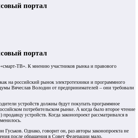
нсовый портал
нсовый портал
й «смарт-ТВ». К мнению участников рынка и правового
 как на российский рынок электротехники и программного
осдумы Вячеслав Володин от предпринимателей – они требовали
водители устройств должны будут покупать программное
российском потребительском рынке. А когда было второе чтение
) продавцу устройств. Когда законопроект рассматривался в
зменилось.
Гуськов. Однако, говорит он, раз авторы законопроекта не
ения после обращения в Совет Федерации мало.