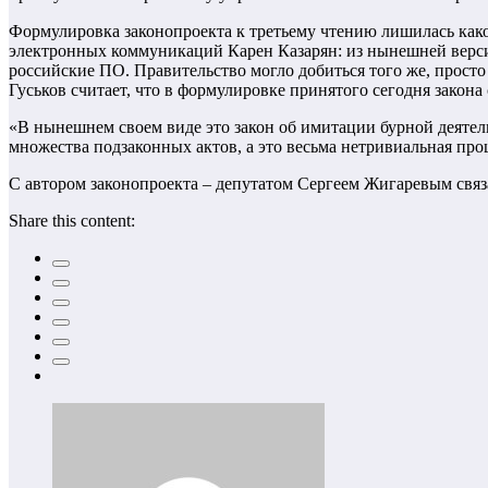
Формулировка законопроекта к третьему чтению лишилась како
электронных коммуникаций Карен Казарян: из нынешней версии 
российские ПО. Правительство могло добиться того же, прост
Гуськов считает, что в формулировке принятого сегодня закон
«В нынешнем своем виде это закон об имитации бурной деятельн
множества подзаконных актов, а это весьма нетривиальная проц
С автором законопроекта – депутатом Сергеем Жигаревым связа
Share this content: