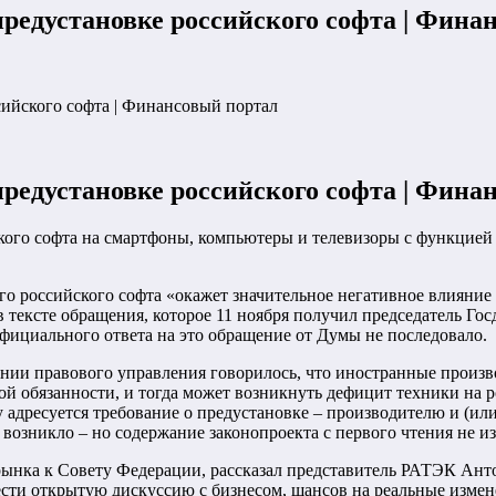
предустановке российского софта | Фина
сийского софта | Финансовый портал
предустановке российского софта | Фина
ского софта на смартфоны, компьютеры и телевизоры с функцие
го российского софта «окажет значительное негативное влияние
 в тексте обращения, которое 11 ноября получил председатель Г
фициального ответа на это обращение от Думы не последовало.
чении правового управления говорилось, что иностранные произ
той обязанности, и тогда может возникнуть дефицит техники на 
 адресуется требование о предустановке – производителю и (или
 возникло – но содержание законопроекта с первого чтения не и
ка к Совету Федерации, рассказал представитель РАТЭК Антон 
сти открытую дискуссию с бизнесом, шансов на реальные измен