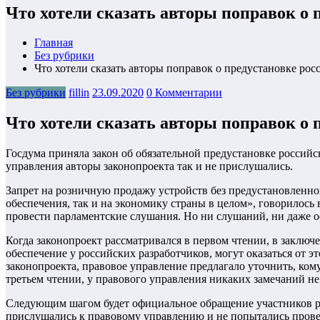
Что хотели сказать авторы поправок о 
Главная
Без рубрики
Что хотели сказать авторы поправок о предустановке рос
Без рубрики
fillin
23.09.2020
0 Комментарии
Что хотели сказать авторы поправок о 
Госдума приняла закон об обязательной предустановке россий
управления авторы законопроекта так и не прислушались.
Запрет на розничную продажу устройств без предустановленно
обеспечения, так и на экономику страны в целом», говорилось
провести парламентские слушания. Но ни слушаний, ни даже о
Когда законопроект рассматривался в первом чтении, в заклю
обеспечение у российских разработчиков, могут оказаться от э
законопроекта, правовое управление предлагало уточнить, кому
третьем чтении, у правового управления никаких замечаний не
Следующим шагом будет официальное обращение участников рын
прислушались к правовому управлению и не попытались прове