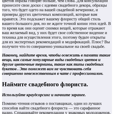
цветов образы говорят больше, чем слова. Для консультации
принесите свои доски с идеями свадебного декора, образцы
того, что будет одето на вашей свадебной вечеринке, и
примеры других цветочных композиций, которые вам
нравятся. Это подскажет вашему флористу общий стиль
вашего большого дня, но не ждите точной копии этих идей. В
то время как они оценят снимки вещей, которые отражают
ваш желаемый вид, у них будет свое собственное видение и
техника для осуществления этого, поэтому будьте открыты
для их экспертных рекомендаций и модификаций. Плюс? Вы
получите что-то совершенно уникальное на своей свадьбе.
Наконец, найдите время, чтобы освежить в памяти такие
вещи, как самые популярные виды свадебных цветов и
другие цветочные термины, такие как типы свадебных
букетов . Это поможет вам не чувствовать себя
совершенно невежественным в чате с профессионалом.
Наймите свадебного флориста.
Используйте краудсорсинг и начните заранее.
Помимо чтения отзывов о поставщиках, один из лучших
способов найти свадебного флориста — это сарафанное
радио. Спрашивайте рекомендации у знакомых молодоженов,