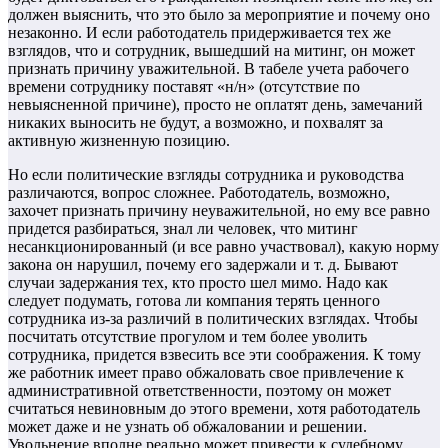
должен выяснить, что это было за мероприятие и почему оно
незаконно. И если работодатель придерживается тех же
взглядов, что и сотрудник, вышедший на митинг, он может
признать причину уважительной. В табеле учета рабочего
времени сотруднику поставят «н/н» (отсутствие по
невыясненной причине), просто не оплатят день, замечаний
никаких выносить не будут, а возможно, и похвалят за
активную жизненную позицию.
Но если политические взгляды сотрудника и руководства
различаются, вопрос сложнее. Работодатель, возможно,
захочет признать причину неуважительной, но ему все равно
придется разбираться, знал ли человек, что митинг
несанкционированный (и все равно участвовал), какую норму
закона он нарушил, почему его задержали и т. д. Бывают
случаи задержания тех, кто просто шел мимо. Надо как
следует подумать, готова ли компания терять ценного
сотрудника из-за различий в политических взглядах. Чтобы
посчитать отсутствие прогулом и тем более уволить
сотрудника, придется взвесить все эти соображения. К тому
же работник имеет право обжаловать свое привлечение к
административной ответственности, поэтому он может
считаться невиновным до этого времени, хотя работодатель
может даже и не узнать об обжаловании и решении.
Увольнение вполне реально может привести к судебному