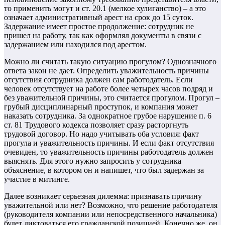
то применить могут и ст. 20.1 (мелкое хулиганство) – а это
означает административный арест на срок до 15 суток.
Задержание имеет простое продолжение: сотрудник не
пришел на работу, так как оформлял документы в связи с
задержанием или находился под арестом.
Можно ли считать такую ситуацию прогулом? Однозначного
ответа закон не дает. Определить уважительность причины
отсутствия сотрудника должен сам работодатель. Если
человек отсутствует на работе более четырех часов подряд и
без уважительной причины, это считается прогулом. Прогул –
грубый дисциплинарный проступок, и компания может
наказать сотрудника. За однократное грубое нарушение п. 6
ст. 81 Трудового кодекса позволяет сразу расторгнуть
трудовой договор. Но надо учитывать оба условия: факт
прогула и уважительность причины. И если факт отсутствия
очевиден, то уважительность причины работодатель должен
выяснять. Для этого нужно запросить у сотрудника
объяснение, в котором он и напишет, что был задержан за
участие в митинге.
Далее возникает серьезная дилемма: признавать причину
уважительной или нет? Возможно, что решение работодателя
(руководителя компании или непосредственного начальника)
будет диктоваться его гражданской позицией. Конечно же, он