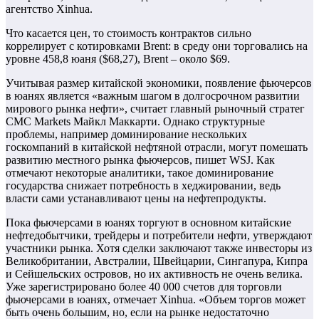
агентство Xinhua.
Что касается цен, то стоимость контрактов сильно
коррелирует с котировками Brent: в среду они торговались на
уровне 458,8 юаня ($68,27), Brent – около $69.
Учитывая размер китайской экономики, появление фьючерсов
в юанях является «важным шагом в долгосрочном развитии
мирового рынка нефти», считает главный рыночный стратег
CMC Markets Майкл Маккарти. Однако структурные
проблемы, например доминирование нескольких
госкомпаний в китайской нефтяной отрасли, могут помешать
развитию местного рынка фьючерсов, пишет WSJ. Как
отмечают некоторые аналитики, такое доминирование
государства снижает потребность в хеджировании, ведь
власти сами устанавливают цены на нефтепродукты.
Пока фьючерсами в юанях торгуют в основном китайские
нефтедобытчики, трейдеры и потребители нефти, утверждают
участники рынка. Хотя сделки заключают также инвесторы из
Великобритании, Австралии, Швейцарии, Сингапура, Кипра
и Сейшельских островов, но их активность не очень велика.
Уже зарегистрировано более 40 000 счетов для торговли
фьючерсами в юанях, отмечает Xinhua. «Объем торгов может
быть очень большим, но, если на рынке недостаточно