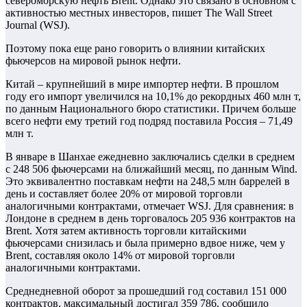
североморскую нефть Brent. Однако это связано в основном с
активностью местных инвесторов, пишет The Wall Street
Journal (WSJ).
Поэтому пока еще рано говорить о влиянии китайских
фьючерсов на мировой рынок нефти.
Китай – крупнейший в мире импортер нефти. В прошлом
году его импорт увеличился на 10,1% до рекордных 460 млн т,
по данным Национального бюро статистики. Причем больше
всего нефти ему третий год подряд поставила Россия – 71,49
млн т.
В январе в Шанхае ежедневно заключались сделки в среднем
с 248 506 фьючерсами на ближайший месяц, по данным Wind.
Это эквивалентно поставкам нефти на 248,5 млн баррелей в
день и составляет более 20% от мировой торговли
аналогичными контрактами, отмечает WSJ. Для сравнения: в
Лондоне в среднем в день торговалось 205 936 контрактов на
Brent. Хотя затем активность торговли китайскими
фьючерсами снизилась и была примерно вдвое ниже, чем у
Brent, составляя около 14% от мировой торговли
аналогичными контрактами.
Среднедневной оборот за прошедший год составил 151 000
контрактов, максимальный достигал 359 786, сообщило