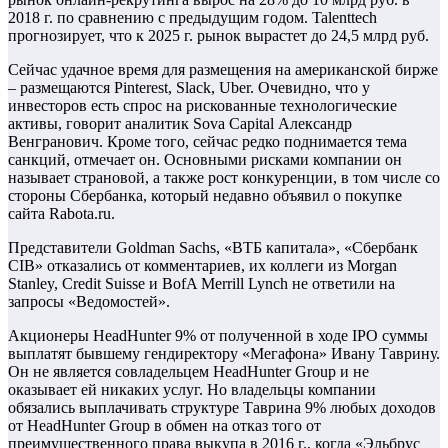
2018 г. по сравнению с предыдущим годом. Talenttech
прогнозирует, что к 2025 г. рынок вырастет до 24,5 млрд руб.
Сейчас удачное время для размещения на американской бирже
– размещаются Pinterest, Slack, Uber. Очевидно, что у
инвесторов есть спрос на рискованные технологические
активы, говорит аналитик Sova Capital Александр
Венгранович. Кроме того, сейчас редко поднимается тема
санкций, отмечает он. Основными рисками компании он
называет страновой, а также рост конкуренции, в том числе со
стороны Сбербанка, который недавно объявил о покупке
сайта Rabota.ru.
Представители Goldman Sachs, «ВТБ капитала», «Сбербанк
CIB» отказались от комментариев, их коллеги из Morgan
Stanley, Credit Suisse и BofA Merrill Lynch не ответили на
запросы «Ведомостей».
Акционеры HeadHunter 9% от полученной в ходе IPO суммы
выплатят бывшему гендиректору «Мегафона» Ивану Таврину.
Он не является совладельцем HeadHunter Group и не
оказывает ей никаких услуг. Но владельцы компании
обязались выплачивать структуре Таврина 9% любых доходов
от HeadHunter Group в обмен на отказ того от
преимущественного права выкупа в 2016 г., когда «Эльбрус