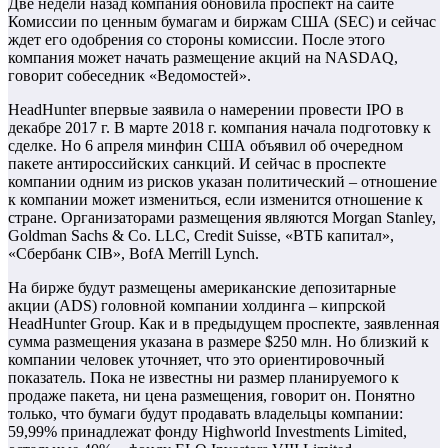
Две недели назад компания обновила проспект на сайте
Комиссии по ценным бумагам и биржам США (SEC) и сейчас
ждет его одобрения со стороны комиссии. После этого
компания может начать размещение акций на NASDAQ,
говорит собеседник «Ведомостей».
HeadHunter впервые заявила о намерении провести IPO в
декабре 2017 г. В марте 2018 г. компания начала подготовку к
сделке. Но 6 апреля минфин США объявил об очередном
пакете антироссийских санкций. И сейчас в проспекте
компании одним из рисков указан политический – отношение
к компании может измениться, если изменится отношение к
стране. Организаторами размещения являются Morgan Stanley,
Goldman Sachs & Co. LLC, Credit Suisse, «ВТБ капитал»,
«Сбербанк СIB», BofA Merrill Lynch.
На бирже будут размещены американские депозитарные
акции (ADS) головной компании холдинга – кипрской
HeadHunter Group. Как и в предыдущем проспекте, заявленная
сумма размещения указана в размере $250 млн. Но близкий к
компании человек уточняет, что это ориентировочный
показатель. Пока не известны ни размер планируемого к
продаже пакета, ни цена размещения, говорит он. Понятно
только, что бумаги будут продавать владельцы компании:
59,99% принадлежат фонду Highworld Investments Limited,