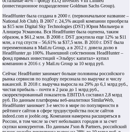
остальные 40% – фонду ELQ Investors VIII Limited
(инвестиционное подразделение Goldman Sachs Group).
HeadHunter была создана в 2000 г. (первоначальное название –
National Job Club). В 2007 г. 24,5% акций компании приобрела
за $15 млн Digital Sky Technologies (DST) Юрия Мильнера и
Алишера Усманова. Вся HeadHunter была оценена, таким
образом, в $61,2 млн. В 2008 г. DST докупила еще 12% за $11
млн, а год спустя – 56,61% за $37,5 млн. В 2010 г. DST была
переименована в Mail.ru Group, а в 2012 г. довела долю в
HeadHunter до 100%. Нынешний собственник HeadHunter –
фонд прямых инвестиций «Эльбрус капитал» купил
компанию в 2016 г. у Mail.ru Group за 10 млрд руб.
Сейчас HeadHunter занимает больше половины российского
рынка сервисов по подбору персонала по выручке и числу
вакансий. В 2018 г. выручка выросла на 29% до 6,1 млрд руб.,
чистая прибыль – почти в 2 раза до 1 млрд руб.,
скорректированный показатель EBITDA составил 2,8 млрд
руб. По данным платформы веб-аналитики SimilarWeb,
HeadHunter занимает 3-е место в мире по популярности в
рейтинге сайтов в сфере трудоустройства после сайтов
indeed.com и jooble.org. Компания намерена расширяться в
России, в том числе за счет небольших городов и за счет
скупки конкурентов. По данным J’son & Partners, российский
рынок онлайн-рекрутинга вырос на 28% до 10 млрд руб. в