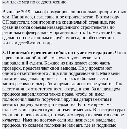
комплекс мер по ее достижению.
В январе 2019 г. мы сформулировали несколько приоритетных
тем. Например, незавершенное строительство. В этом году
СП запустила мониторинг на специальной странице, где
сравниваются объемы незавершенного строительства по
регионам и федеральным органам власти. То же самое было
сделано по незаконным вырубкам леса, по обеспечению
жильем детей-сирот и др.
3. Принимайте решения гибко, но с учетом иерархии.
Часто
в решении одной проблемы участвуют несколько
направлений аудита. Каждое из них делает свою часть
проверок, представляет свои выводы. Но у проекта нет
одного ответственного лица или подразделения. Мы ввели
понятие владельца процесса – того, кто больше всего
заинтересован и чья работа прямо зависит от результата. Так
растет личная ответственность сотрудников. За владельцем
процесса закрепляются также права, чтобы он имел
полномочия давать поручения другим департаментам и
менять процедуры внутри ведомства. В то же время мы
стараемся иерархическую систему не менять. В госструктурах
это просто невозможно, потому что иерархия лежит в основе
культуры. Именно поэтому если мы назначаем владельца
процесса, то создаем положение или акт, где за подписью