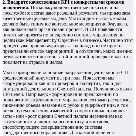
2. Внедрите качественные KPI с конкретными сроками
исполнения.
Поскольку количественные показатели на
госслужбе не всегда дают реальный результат, мы применяем
качественные целевые модели. Мы исходим из того, каким
должно быть типичное контрольное мероприятие будущего,
как должен быть организован процесс. В СП появляются
пилотные проекты по внедрению системы управления по
целям (как Management by Objectives в бизнесе). Частично этот
процесс уже прошли аудиторы – год назад они не просто
представили список мероприятий, а объясняли, каких именно
результатов хотят достичь в той или иной проверке и как это
повлияет на отрасль в целом.
Мы сформировали основные направления деятельности СП –
среднесрочный документ на три года. Показатели мы
сформулировали как для проверок и экспертиз, так и для
внутренней деятельности Счетной палаты. Получилось около
130 целей. Например: «формирование предложений по
повышению эффективности управления лесными ресурсами,
снижению объема незаконных рубок и ущерба от них, в том
числе путем внесения изменений в нормативные правовые
акты» или «рост оценки Счетной палаты населением как
эффективного и влиятельного института контроля,
способствующего совершенствованию системы
государственного управления». Для каждой цели есть