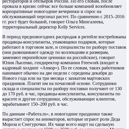
рестораторов и отельеров России. По его словам, после
провала в кризис сейчас все больше компаний возобновляет
корпоративные новогодние вечеринки и спрос на
обслуживающий персонал растет. По сравнению с 2015–2016
гг. рост будет большой, говорит Ольга Мингалеева,
территориальный директор Kelly Services.
В период предновогодних распродаж в ритейле востребованы
продавцы-консультанты, упаковщики подарков, которые
работают в торговом зале, и специалисты по разбору поставок
(они развешивают одежду по коллекциям и размерам,
заменяют европейские ценники на российские), говорит
Юлия Лысенко, гендиректор компании Freework (входит в
кадровый холдинг «Анкор»). По ее словам, таких работников
нанимают обычно на две недели с середины декабря до
Нового года или на три месяца с захватом мартовских
праздников. Платят им на почасовой основе. Сотрудники
склада и специалисты по разбору поставки получают от 130
до 170 руб. в час, продавцы-консультанты, консультанты по
красоте и другие сотрудники, обслуживающие клиентов,
зарабатывают 150–200 руб. в час.
По данным «Работа.ru», в новогодние праздники также
вырастает спрос на аниматоров, которые играют роли Деда
Мороза и Снегурочки. Их чаще всего ищут на сдельную