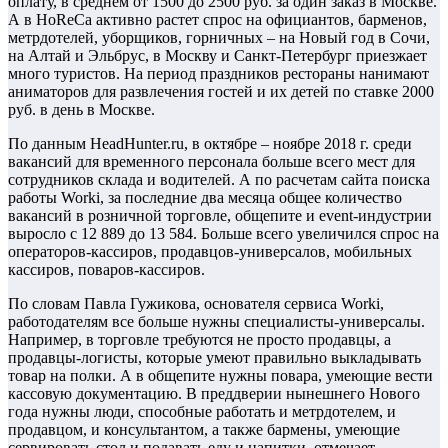
оплату, в среднем от 1500 до 2500 руб. за один заказ в Москве.
А в HoReCa активно растет спрос на официантов, барменов,
метрдотелей, уборщиков, горничных – на Новый год в Сочи,
на Алтай и Эльбрус, в Москву и Санкт-Петербург приезжает
много туристов. На период праздников рестораны нанимают
аниматоров для развлечения гостей и их детей по ставке 2000
руб. в день в Москве.
По данным HeadHunter.ru, в октябре – ноябре 2018 г. среди
вакансий для временного персонала больше всего мест для
сотрудников склада и водителей. А по расчетам сайта поиска
работы Worki, за последние два месяца общее количество
вакансий в розничной торговле, общепите и event-индустрии
выросло с 12 889 до 13 584. Больше всего увеличился спрос на
операторов-кассиров, продавцов-универсалов, мобильных
кассиров, поваров-кассиров.
По словам Павла Гужикова, основателя сервиса Worki,
работодателям все больше нужны специалисты-универсалы.
Например, в торговле требуются не просто продавцы, а
продавцы-логисты, которые умеют правильно выкладывать
товар на полки. А в общепите нужны повара, умеющие вести
кассовую документацию. В преддверии нынешнего Нового
года нужны люди, способные работать и метрдотелем, и
продавцом, и консультантом, а также бармены, умеющие
сервировать стол и подавать еду и напитки, отмечает