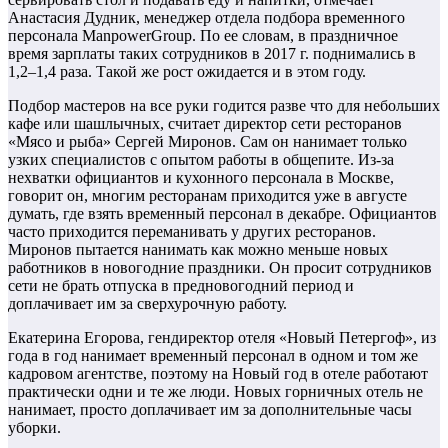
Анастасия Дудник, менеджер отдела подбора временного
персонала ManpowerGroup. По ее словам, в праздничное
время зарплаты таких сотрудников в 2017 г. поднимались в
1,2–1,4 раза. Такой же рост ожидается и в этом году.
Подбор мастеров на все руки годится разве что для небольших
кафе или шашлычных, считает директор сети ресторанов
«Мясо и рыба» Сергей Миронов. Сам он нанимает только
узких специалистов с опытом работы в общепите. Из-за
нехватки официантов и кухонного персонала в Москве,
говорит он, многим ресторанам приходится уже в августе
думать, где взять временный персонал в декабре. Официантов
часто приходится переманивать у других ресторанов.
Миронов пытается нанимать как можно меньше новых
работников в новогодние праздники. Он просит сотрудников
сети не брать отпуска в предновогодний период и
доплачивает им за сверхурочную работу.
Екатерина Егорова, гендиректор отеля «Новый Петергоф», из
года в год нанимает временный персонал в одном и том же
кадровом агентстве, поэтому на Новый год в отеле работают
практически одни и те же люди. Новых горничных отель не
нанимает, просто доплачивает им за дополнительные часы
уборки.