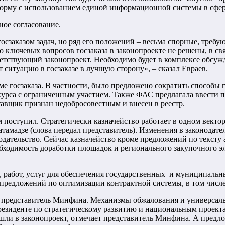
форму с использованием единой информационной системы в сфер
ое согласование.
госзаказом задач, но ряд его положений – весьма спорные, тре
 ключевых вопросов госзаказа в законопроекте не решены, в св
етствующий законопроект. Необходимо будет в комплексе обсужд
 ситуацию в госзаказе в лучшую сторону», – сказал Евраев.
е госзаказа. В частности, было предложено сократить способы 
нкурса с ограниченным участием. Также ФАС предлагала ввести
ставщик признан недобросовестным и внесен в реестр.
м поступил. Стратегически казначейство работает в одном векто
тамадзе (слова передал представитель). Изменения в законодат
нодательство. Сейчас казначейство кроме предложений по тексту
бходимость доработки площадок и регионального закупочного э
, работ, услуг для обеспечения государственных и муниципаль
редложений по оптимизации контрактной системы, в том числе о
т представитель Минфина. Механизмы обжалования и универсал
резиденте по стратегическому развитию и национальным проекта
ошли в законопроект, отмечает представитель Минфина. А пред