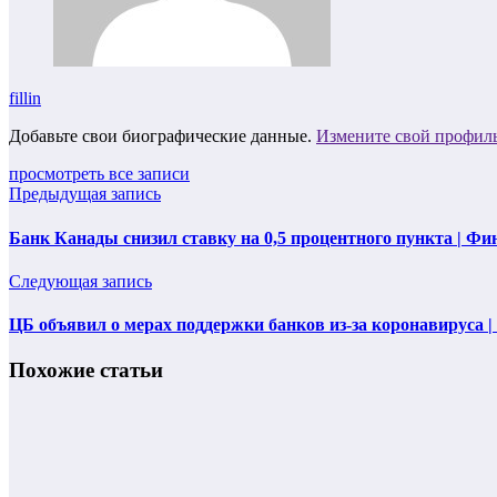
fillin
Добавьте свои биографические данные.
Измените свой профил
просмотреть все записи
Предыдущая запись
Банк Канады снизил ставку на 0,5 процентного пункта | Ф
Следующая запись
ЦБ объявил о мерах поддержки банков из-за коронавируса 
Похожие статьи