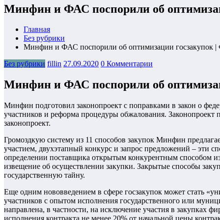
Минфин и ФАС поспорили об оптимизац
Главная
Без рубрики
Минфин и ФАС поспорили об оптимизации госзакупок |
Без рубрики
fillin
27.09.2020
0 Комментарии
Минфин и ФАС поспорили об оптимизац
Минфин подготовил законопроект с поправками в закон о фед
участников и реформа процедуры обжалования. Законопроект п
законопроект.
Громоздкую систему из 11 способов закупок Минфин предлагае
участием, двухэтапный конкурс и запрос предложений – эти с
определении поставщика открытым конкурентным способом изб
извещение об осуществлении закупки. Закрытые способы заку
государственную тайну.
Еще одним нововведением в сфере госзакупок может стать «ун
участников с опытом исполнения государственного или муници
направлена, в частности, на исключение участия в закупках фи
исполнения контракта не менее 20% от начальной цены контра