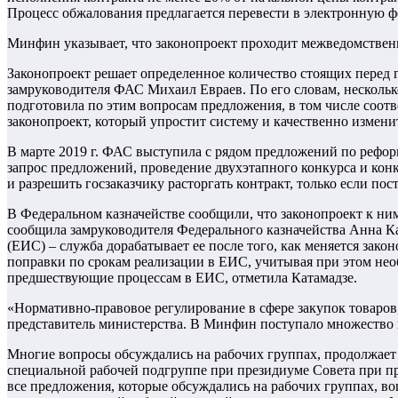
Процесс обжалования предлагается перевести в электронную 
Минфин указывает, что законопроект проходит межведомственн
Законопроект решает определенное количество стоящих перед 
замруководителя ФАС Михаил Евраев. По его словам, несколько
подготовила по этим вопросам предложения, в том числе соотв
законопроект, который упростит систему и качественно изменит
В марте 2019 г. ФАС выступила с рядом предложений по реформ
запрос предложений, проведение двухэтапного конкурса и ко
и разрешить госзаказчику расторгать контракт, только если по
В Федеральном казначействе сообщили, что законопроект к ни
сообщила замруководителя Федерального казначейства Анна Ка
(ЕИС) – служба дорабатывает ее после того, как меняется зако
поправки по срокам реализации в ЕИС, учитывая при этом нео
предшествующие процессам в ЕИС, отметила Катамадзе.
«Нормативно-правовое регулирование в сфере закупок товаров
представитель министерства. В Минфин поступало множество п
Многие вопросы обсуждались на рабочих группах, продолжае
специальной рабочей подгруппе при президиуме Совета при п
все предложения, которые обсуждались на рабочих группах, в