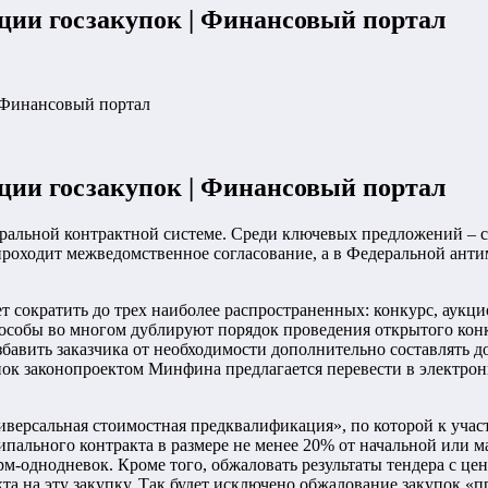
ии госзакупок | Финансовый портал
 Финансовый портал
ии госзакупок | Финансовый портал
еральной контрактной системе. Среди ключевых предложений – 
роходит межведомственное согласование, а в Федеральной анти
т сократить до трех наиболее распространенных: конкурс, аукц
пособы во многом дублируют порядок проведения открытого конк
авить заказчика от необходимости дополнительно составлять д
пок законопроектом Минфина предлагается перевести в электро
иверсальная стоимостная предквалификация», по которой к учас
пального контракта в размере не менее 20% от начальной или 
рм-однодневок. Кроме того, обжаловать результаты тендера с це
кта на эту закупку. Так будет исключено обжалование закупок