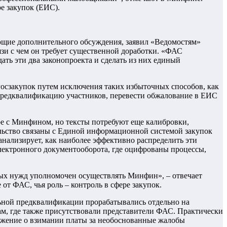
е закупок (ЕИС).
бующие дополнительного обсуждения, заявил «Ведомостям»
язи с чем он требует существенной доработки. «ФАС
ать эти два законопроекта и сделать из них единый
госзакупок путем исключения таких избыточных способов, как
 предквалификацию участников, перевести обжалование в ЕИС
ре с Минфином, но тексты потребуют еще калибровки,
ельство связаны с Единой информационной системой закупок
 анализирует, как наиболее эффективно распределить эти
лектронного документооборота, где оцифрованы процессы,
ных нужд уполномочен осуществлять Минфин», – отвечает
т ФАС, чья роль – контроль в сфере закупок.
ьной предквалификации прорабатывались отдельно на
м, где также присутствовали представители ФАС. Практически
ложение о взимании платы за необоснованные жалобы