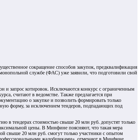
существенное сокращение способов закупок, предквалификация
монопольной службе (ФАС) уже заявили, что подготовили свой
ион и запрос котировок. Исключаются конкурс с ограниченным
урса, считают в ведомстве. Также предлагается при
окументацию о закупке и позволить формировать только
нную форму, за исключением тендеров, подпадающих под
тию в тендерах стоимостью свыше 20 млн руб. допустят только
максимальной цены. В Минфине поясняют, что такая мера
ной свыше 20 млн руб. смогут только участники с опытом
 «профессиональными жалобщиками», отмечают в Минфине.