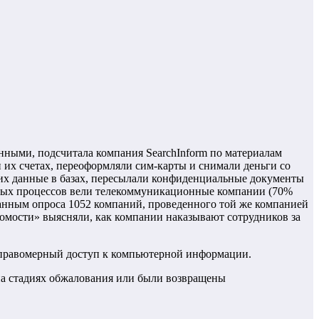
анными, подсчитала компания SearchInfоrm по материалам
 их счетах, переоформляли сим-карты и снимали деньги со
них данные в базах, пересылали конфиденциальные документы
ебных процессов вели телекоммуникационные компании (70%
анным опроса 1052 компаний, проведенного той же компанией
домости» выясняли, как компании наказывают сотрудников за
 неправомерный доступ к компьютерной информации.
я на стадиях обжалования или были возвращены