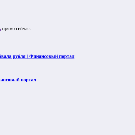
ь
прямо сейчас.
бвала рубля | Финансовый портал
нансовый портал