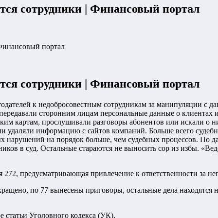
тся сотрудники | Финансовый портал
 Финансовый портал
тся сотрудники | Финансовый портал
отодателей к недобросовестным сотрудникам за манипуляции с д
передавали сторонним лицам персональные данные о клиентах и
ским картам, прослушивали разговоры абонентов или искали о 
 или удаляли информацию с сайтов компаний. Больше всего суд
х нарушений на порядок больше, чем судебных процессов. По д
иков в суд. Остальные стараются не выносить сор из избы. «Ве
атья 272, предусматривающая привлечение к ответственности за
прекращено, по 77 вынесены приговоры, остальные дела находятс
 статьи Уголовного кодекса (УК).