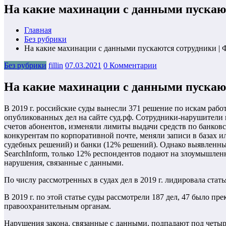
На какие махинации с данными пускаю
Главная
Без рубрики
На какие махинации с данными пускаются сотрудники |
Без рубрики
fillin
07.03.2021
0 Комментарии
На какие махинации с данными пускаю
В 2019 г. российские суды вынесли 371 решение по искам раб
опубликованных дел на сайте суд.рф. Сотрудники-нарушители 
счетов абонентов, изменяли лимиты выдачи средств по банков
конкурентам по корпоративной почте, меняли записи в базах
судебных решений) и банки (12% решений). Однако выявленны
SearchInform, только 12% респондентов подают на злоумышленн
нарушения, связанные с данными.
По числу рассмотренных в судах дел в 2019 г. лидировала ст
В 2019 г. по этой статье суды рассмотрели 187 дел, 47 было 
правоохранительным органам.
Нарушения закона, связанные с данными, подпадают под четыре