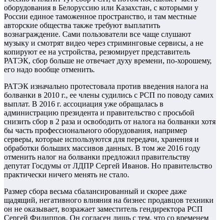
оборудования в Белоруссию или Казахстан, с которыми у
России единое таможенное пространство, и там местные
авторские общества также требуют выплатить
вознаграждение. Сами пользователи все чаще слушают
музыку и смотрят видео через стриминговые сервисы, а не
копируют ее на устройства, резюмирует представитель
РАТЭК, сбор больше не отвечает духу времени, по-хорошему,
его надо вообще отменить.
РАТЭК изначально протестовала против введения налога на
болванки в 2010 г., ее члены судились с РСП по поводу самих
выплат. В 2016 г. ассоциация уже обращалась в
администрацию президента и правительство с просьбой
снизить сбор в 2 раза и освободить от налога на болванки хотя
бы часть профессионального оборудования, например
серверы, которые используются для передачи, хранения и
обработки больших массивов данных. В том же 2016 году
отменить налог на болванки предложил правительству
депутат Госдумы от ЛДПР Сергей Иванов. Но правительство
практически ничего менять не стало.
Размер сбора весьма сбалансированный и скорее даже
щадящий, негативного влияния на бизнес продавцов техники
он не оказывает, возражает заместитель гендиректора РСП
Сергей Филиппов. Он согласен лишь с тем, что со временем