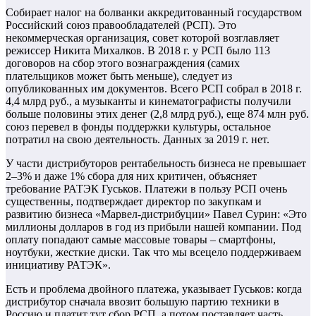
Собирает налог на болванки аккредитованный государством
Российский союз правообладателей (РСП). Это
некоммерческая организация, совет которой возглавляет
режиссер Никита Михалков. В 2018 г. у РСП было 113
договоров на сбор этого вознаграждения (самих
плательщиков может быть меньше), следует из
опубликованных им документов. Всего РСП собрал в 2018 г.
4,4 млрд руб., а музыканты и кинематографисты получили
больше половины этих денег (2,8 млрд руб.), еще 874 млн руб.
союз перевел в фонды поддержки культуры, остальное
потратил на свою деятельность. Данных за 2019 г. нет.
У части дистрибуторов рентабельность бизнеса не превышает
2–3% и даже 1% сбора для них критичен, объясняет
требование РАТЭК Гуськов. Платежи в пользу РСП очень
существенны, подтверждает директор по закупкам и
развитию бизнеса «Марвел-дистрибуции» Павел Сурин: «Это
миллионы долларов в год из прибыли нашей компании. Под
оплату попадают самые массовые товары – смартфоны,
ноутбуки, жесткие диски. Так что мы всецело поддерживаем
инициативу РАТЭК».
Есть и проблема двойного платежа, указывает Гуськов: когда
дистрибутор сначала ввозит большую партию техники в
Россию и платит тут сбор РСП, а потом поставляет часть