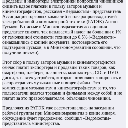
Продавцы и импортеры электроники попросили чиновников
снизить вдвое платежи в пользу авторов музыки и
кинематографистов, рассказал «Ведомостям» представитель
Ассоциации торговых компаний и товаропроизводителей
электробытовой и компьютерной техники (РАТЭК) Антон
Гуськов. В письме в Минэкономразвития ассоциация
предлагает снизить так называемый налог на болванки с 1%
от таможенной стоимости техники до 0,5% («Ведомости»
ознакомились с копией документа, достоверность его
подтвердил Гуськов, а в Минэкономразвития сообщили, что
получили письмо).
Этот сбор в пользу авторов музыки и кинематоргафистов
сейчас платят экспортеры и продавцы таких товаров, как
смартфоны, плейеры, планшеты, компьютеры, CD- и DVD-
диски, т. е. всех устройств, которые позволяют копировать и
распространять музыкальные и видео файлы. Это
компенсация музыкантам и кинематографистам за то, что
пользователи делятся треками и фильмами между собой и не
платят за это правообладателям, объясняли чиновники.
Предложения РАТЭК уже рассматривались на заседании
рабочей группы при Минэкономразвития в конце января,
обсуждение будет продолжено, сообщил «Ведомостям»
представитель министерства.