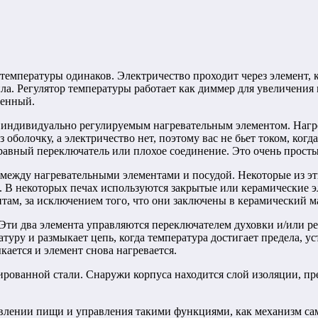
 температуры одинаков. Электричество проходит через элемент, 
пла. Регулятор температуры работает как диммер для увеличения
менный.
 с индивидуально регулируемым нагревательным элементом. Нагр
болочку, а электричество нет, поэтому вас не бьет током, когда
равный переключатель или плохое соединение. Это очень просты
 между нагревательными элементами и посудой. Некоторые из э
. В некоторых печах используются закрытые или керамические 
ам, за исключением того, что они заключены в керамический м
Эти два элемента управляются переключателем духовки и/или ре
атуру и размыкает цепь, когда температура достигает предела, у
кается и элемент снова нагревается.
лированной стали. Снаружи корпуса находится слой изоляции, 
овлении пищи и управления такими функциями, как механизм са