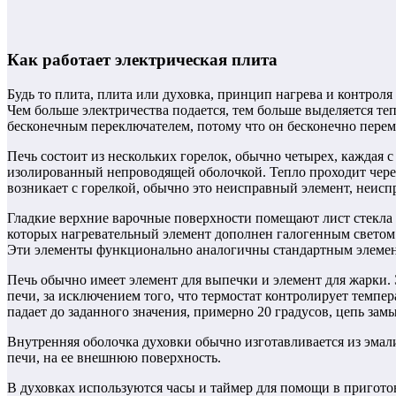
Как работает электрическая плита
Будь то плита, плита или духовка, принцип нагрева и контроля
Чем больше электричества подается, тем больше выделяется те
бесконечным переключателем, потому что он бесконечно пере
Печь состоит из нескольких горелок, обычно четырех, каждая
изолированный непроводящей оболочкой. Тепло проходит через о
возникает с горелкой, обычно это неисправный элемент, неисп
Гладкие верхние варочные поверхности помещают лист стекла
которых нагревательный элемент дополнен галогенным светом
Эти элементы функционально аналогичны стандартным элемент
Печь обычно имеет элемент для выпечки и элемент для жарки. 
печи, за исключением того, что термостат контролирует темпер
падает до заданного значения, примерно 20 градусов, цепь замы
Внутренняя оболочка духовки обычно изготавливается из эма
печи, на ее внешнюю поверхность.
В духовках используются часы и таймер для помощи в пригот