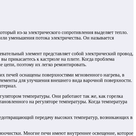
который из-за электрического сопротивления выделяет тепло.
 или уменьшения потока электричества. Он называется
евательный элемент представляет собой электрический провод,
 вы прикасаетесь к кастрюле на плите. Когда проблема
е цепи, поэтому их легко ремонтировать.
тих печей оснащены поверхностями мгновенного нагрева, в
элементы для улучшения внешнего вида варочной поверхности.
атериал.
гулятором температуры. Они работают так же, как горелка
становленного на регуляторе температуры. Когда температура
предотвращающий передачу высоких температур, возникающих в
моочистки. Многие печи имеют внутреннее освещение, которое