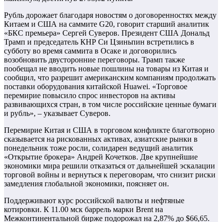
Рубль дорожает благодаря новостям о договоренностях между
Китаем и США на саммите G20, говорит старший аналитик
«БКС премьера» Сергей Суверов. Президент США Дональд
Трамп и председатель КНР Си Цзиньпин встретились в
субботу во время саммита в Осаке и договорились
возобновить двусторонние переговоры. Трамп также
пообещал не вводить новые пошлины на товары из Китая и
сообщил, что разрешит американским компаниям продолжать
поставки оборудования китайской Huawei. «Торговое
перемирие повысило спрос инвесторов на активы
развивающихся стран, в том числе российские ценные бумаги
и рубль», – указывает Суверов.
Перемирие Китая и США в торговом конфликте благотворно
сказывается на рискованных активах, азиатские рынки в
понедельник тоже росли, солидарен ведущий аналитик
«Открытие брокера» Андрей Кочетков. Две крупнейшие
экономики мира решили отказаться от дальнейшей эскалации
торговой войны и вернуться к переговорам, что снизит риски
замедления глобальной экономики, поясняет он.
Поддерживают курс российской валюты и нефтяные
котировки. К 11.00 мск баррель марки Brent на
Межконтинентальной бирже подорожал на 2,87% до $66,65.