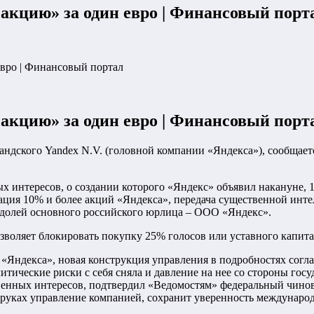
 акцию» за один евро | Финансовый порт
евро | Финансовый портал
 акцию» за один евро | Финансовый порт
дского Yandex N.V. (головной компании «Яндекса»), сообщается 
х интересов, о создании которого «Яндекс» объявил накануне, 
дация 10% и более акций «Яндекса», передача существенной инт
% долей основного российского юрлица – ООО «Яндекс».
озволяет блокировать покупку 25% голосов или уставного капит
 «Яндекса», новая конструкция управления в подробностях согл
тические риски с себя сняла и давление на нее со стороны госу
венных интересов, подтвердил «Ведомостям» федеральный чиновн
 руках управление компанией, сохранит уверенность междунаро