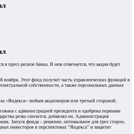
ал
ал
в пресс-релизе банка. В нем отмечается, что акция будет
18 ноября. Этот фонд получит часть управленческих функций в
еллектуальной собственности, а также персональных данных
ала «Яндекса» любым акционером или третьей стороной.
асована с администрацией президента и одобрена первыми
дарства резко снизится, добавлял он. Администрация
ик. Запуск фонда – решение, оптимальное для трех сторон,
дных инвесторов в перспективах “Яндекса” и защитит