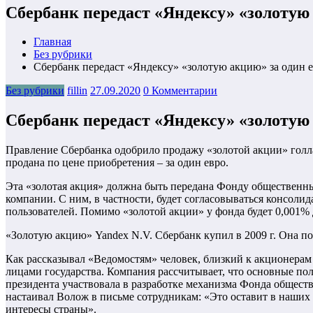
Сбербанк передаст «Яндексу» «золотую
Главная
Без рубрики
Сбербанк передаст «Яндексу» «золотую акцию» за один 
Без рубрики
fillin
27.09.2020
0 Комментарии
Сбербанк передаст «Яндексу» «золотую
Правление Сбербанка одобрило продажу «золотой акции» голлан
продана по цене приобретения – за один евро.
Эта «золотая акция» должна быть передана Фонду общественны
компании. С ним, в частности, будет согласовываться консоли
пользователей. Помимо «золотой акции» у фонда будет 0,001
«Золотую акцию» Yandex N.V. Сбербанк купил в 2009 г. Она п
Как рассказывал «Ведомостям» человек, близкий к акционерам
лицами государства. Компания рассчитывает, что основные поли
президента участвовала в разработке механизма Фонда общест
настаивал Волож в письме сотрудникам: «Это оставит в наших
интересы страны».