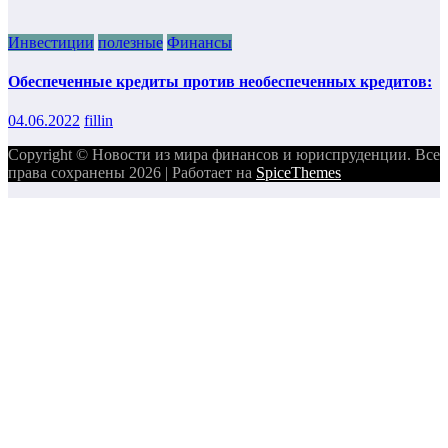
Инвестиции
полезные
Финансы
Обеспеченные кредиты против необеспеченных кредитов:
04.06.2022
fillin
Copyright © Новости из мира финансов и юриспруденции. Все
права сохранены 2026 | Работает на
SpiceThemes