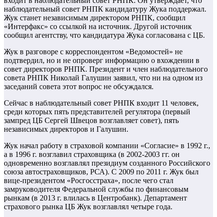
входит в наблюдательный совет РНПК. Он утверждает, что
наблюдательный совет РНПК кандидатуру Жука поддержал.
Жук станет независимым директором РНПК, сообщил
«Интерфакс» со ссылкой на источник. Другой источник
сообщил агентству, что кандидатура Жука согласована с ЦБ.
Жук в разговоре с корреспондентом «Ведомостей» не
подтвердил, но и не опроверг информацию о вхождении в
совет директоров РНПК. Президент и член наблюдательного
совета РНПК Николай Галушин заявил, что ни на одном из
заседаний совета этот вопрос не обсуждался.
Сейчас в наблюдательный совет РНПК входит 11 человек,
среди которых пять представителей регулятора (первый
зампред ЦБ Сергей Швецов возглавляет совет), пять
независимых директоров и Галушин.
Жук начал работу в страховой компании «Согласие» в 1992 г.,
а в 1996 г. возглавил страховщика (в 2002-2003 гг. он
одновременно возглавлял президиум созданного Российского
союза автостраховщиков, РСА). С 2009 по 2011 г. Жук был
вице-президентом «Росгосстраха», после чего стал
замруководителя Федеральной службы по финансовым
рынкам (в 2013 г. влилась в Центробанк). Департамент
страхового рынка ЦБ Жук возглавлял четыре года.