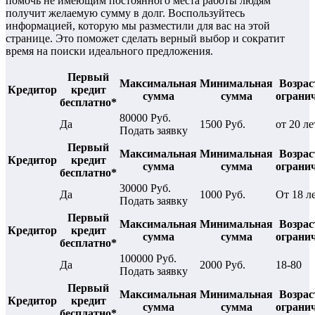
помочь не имеющим постоянного места работы людям
получит желаемую сумму в долг. Воспользуйтесь
информацией, которую мы разместили для вас на этой
странице. Это поможет сделать верный выбор и сократит
время на поиски идеального предложения.
Первый
Максимальная
Минимальная
Возрас
Кредитор
кредит
сумма
сумма
ограни
бесплатно*
80000 Руб.
Да
1500 Руб.
от 20 ле
Подать заявку
Первый
Максимальная
Минимальная
Возрас
Кредитор
кредит
сумма
сумма
ограни
бесплатно*
30000 Руб.
Да
1000 Руб.
От 18 л
Подать заявку
Первый
Максимальная
Минимальная
Возрас
Кредитор
кредит
сумма
сумма
ограни
бесплатно*
100000 Руб.
Да
2000 Руб.
18-80
Подать заявку
Первый
Максимальная
Минимальная
Возрас
Кредитор
кредит
сумма
сумма
ограни
бесплатно*